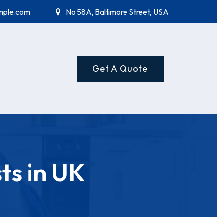
mple.com
No 58A, Baltimore Street, USA
Get A Quote
ts in UK