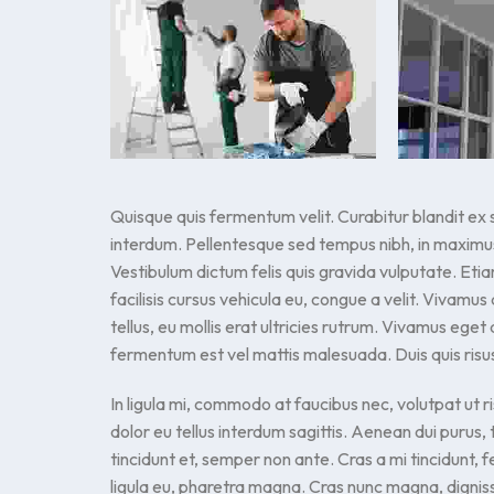
Quisque quis fermentum velit. Curabitur blandit ex 
interdum. Pellentesque sed tempus nibh, in maximus
Vestibulum dictum felis quis gravida vulputate. Et
facilisis cursus vehicula eu, congue a velit. Vivamus 
tellus, eu mollis erat ultricies rutrum. Vivamus eget
fermentum est vel mattis malesuada. Duis quis risu
In ligula mi, commodo at faucibus nec, volutpat ut ri
dolor eu tellus interdum sagittis. Aenean dui purus,
tincidunt et, semper non ante. Cras a mi tincidunt,
ligula eu, pharetra magna. Cras nunc magna, dignis