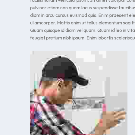
facilisi nullam vehicula ipsum. Sit amet volutpat c
pulvinar etiam non quam lacus suspendisse faucib
diam in arcu cursus euismod quis. Enim praesent eleme
ullamcorper. Mattis enim ut tellus elementum sagitt
Quam quisque id diam vel quam. Quam id leo in vi
feugiat pretium nibh ipsum. Enim lobortis sceleris