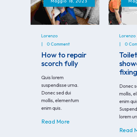
Maggio 18, 2023
Mag
Lorenzo
Lorenzo
0 Comment
0 Co
How to repair
Toile
scorch fully
showe
fixin
Quis lorem
suspendisse urna.
Donec s
Donec sed dui
mollis, 
mollis, elementum
enim qui
enim quis.
Suspendi
lorem ur
Read More
Read 