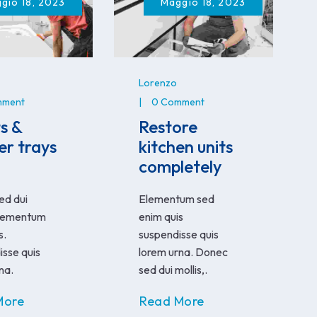
gio 18, 2023
Maggio 18, 2023
Lorenzo
mment
0 Comment
ts &
Restore
r trays
kitchen units
g
completely
ed dui
Elementum sed
elementum
enim quis
s.
suspendisse quis
sse quis
lorem urna. Donec
na.
sed dui mollis,.
More
Read More