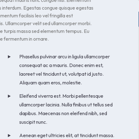
onsequat mauris nunc congue nisi. Elementum
us interdum. Egestas congue quisque egestas
ntum facilisis leo vel fringilla est
is. Ullamcorper velit sed ullamcorper morbi.
tae turpis massa sed elementum tempus. Eu
que fermentum in ornare.
Phasellus pulvinar arcu in ligula ullamcorper
consequat ac a mauris. Donec enim est,
laoreet vel tincidunt ut, volutpat id justo.
Aliquam quam eros, molestie.
Eleifend viverra est. Morbi pellentesque
ullamcorper lacinia. Nulla finibus ut tellus sed
dapibus. Maecenas non eleifend nibh, sed
suscipit nunc.
Aenean eget ultricies elit, at tincidunt massa.