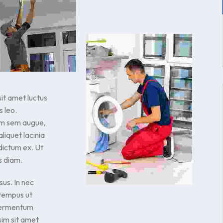
sit amet luctus
 leo.
iam sem augue,
aliquet lacinia
 dictum ex. Ut
s diam.
sus. In nec
 tempus ut
 fermentum
sim sit amet