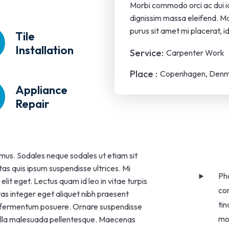
Morbi commodo orci ac dui ia
dignissim massa eleifend. 
purus sit amet mi placerat, i
Tile
Installation
Service:
Carpenter Work
Place :
Copenhagen, Den
Appliance
Repair
 mus. Sodales neque sodales ut etiam sit
tas quis ipsum suspendisse ultrices. Mi
Pha
it eget. Lectus quam id leo in vitae turpis
con
s integer eget aliquet nibh praesent
tin
 in fermentum posuere. Ornare suspendisse
mol
 nulla malesuada pellentesque. Maecenas