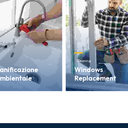
Cleaning
anificazione
Windows
mbientale
Replacement