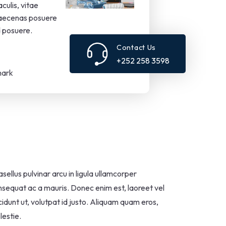
culis, vitae
Maecenas posuere
d posuere.
Contact Us
+252 258 3598
mark
sellus pulvinar arcu in ligula ullamcorper
sequat ac a mauris. Donec enim est, laoreet vel
cidunt ut, volutpat id justo. Aliquam quam eros,
estie.