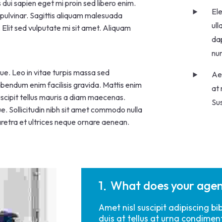
s dui sapien eget mi proin sed libero enim.
Ele
pulvinar. Sagittis aliquam malesuada
ull
Elit sed vulputate mi sit amet. Aliquam
dap
nu
ue. Leo in vitae turpis massa sed
Aen
endum enim facilisis gravida. Mattis enim
at 
suscipit tellus mauris a diam maecenas.
Sus
ue. Sollicitudin nibh sit amet commodo nulla
haretra et ultrices neque ornare aenean.
1
What does your age
Amet nisl suscipit adipiscing 
duis at tellus at urna condimen