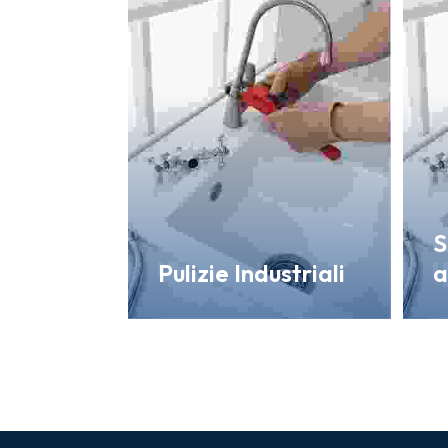
S
Pulizie Industriali
a