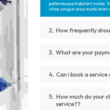
pellentesque habitant morbi. V
vitae congue arius morbi enim 
2
How frequently shoul
3
What are your paym
4
Can i book a service 
5
How much do your ch
service??