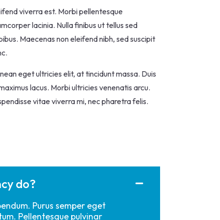
ifend viverra est. Morbi pellentesque
amcorper lacinia. Nulla finibus ut tellus sed
ibus. Maecenas non eleifend nibh, sed suscipit
nc.
ean eget ultricies elit, at tincidunt massa. Duis
maximus lacus. Morbi ultricies venenatis arcu.
pendisse vitae viverra mi, nec pharetra felis.
ncy do?
bibendum. Purus semper eget
tum. Pellentesque pulvinar