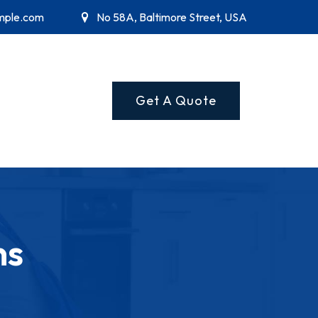
mple.com
No 58A, Baltimore Street, USA
Get A Quote
ns