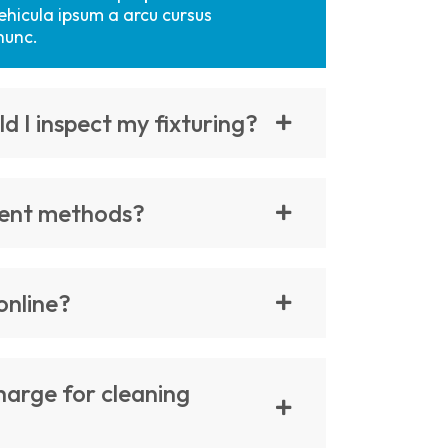
ehicula ipsum a arcu cursus
nunc.
d I inspect my fixturing?
ent methods?
online?
arge for cleaning