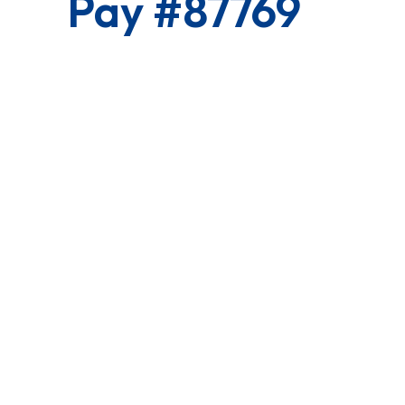
Pay #87769